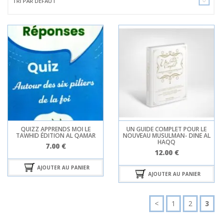
TRI PAR DÉFAUT
QUIZZ APPRENDS MOI LE
UN GUIDE COMPLET POUR LE
TAWHID ÉDITION AL QAMAR
NOUVEAU MUSULMAN- DINE AL
HAQQ
7.00
€
12.00
€
AJOUTER AU PANIER
AJOUTER AU PANIER
<
1
2
3