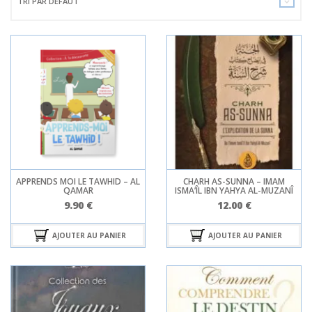
TRI PAR DÉFAUT
APPRENDS MOI LE TAWHID – AL
CHARH AS-SUNNA – IMAM
QAMAR
ISMA’ÎL IBN YAHYA AL-MUZANÎ
9.90
€
12.00
€
AJOUTER AU PANIER
AJOUTER AU PANIER