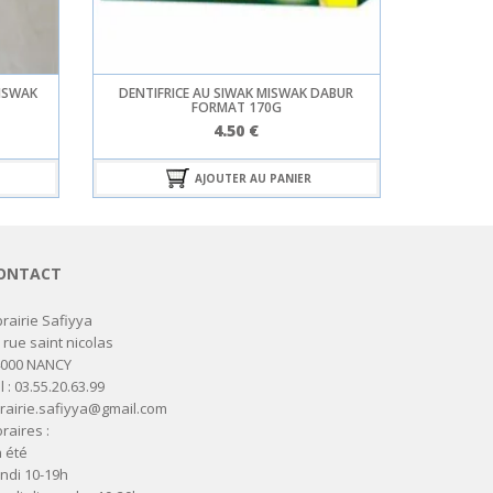
ISWAK
DENTIFRICE AU SIWAK MISWAK DABUR
FORMAT 170G
4.50
€
AJOUTER AU PANIER
ONTACT
brairie Safiyya
 rue saint nicolas
4000 NANCY
l : 03.55.20.63.99
brairie.safiyya@gmail.com
raires :
 été
ndi 10-19h