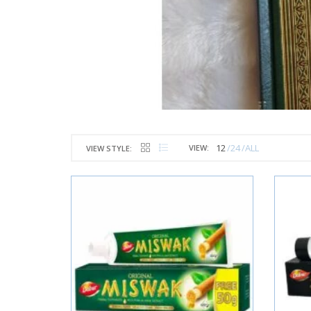
12
24
ALL
VIEW:
VIEW STYLE: