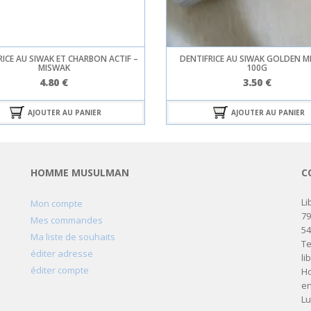
RICE AU SIWAK ET CHARBON ACTIF –
DENTIFRICE AU SIWAK GOLDEN M
MISWAK
100G
4.80
€
3.50
€
AJOUTER AU PANIER
AJOUTER AU PANIER
HOMME MUSULMAN
C
Li
Mon compte
79
Mes commandes
5
Ma liste de souhaits
Te
éditer adresse
li
éditer compte
Ho
en
Lu