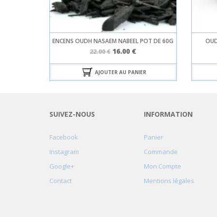
ENCENS OUDH NASAEM NABEEL POT DE 60G
OUD
Le
Le
16.00
€
22.00
€
prix
prix
initial
actuel
AJOUTER AU PANIER
était :
est :
22.00 €.
16.00 €.
SUIVEZ-NOUS
INFORMATION
Facebook
Panier
Instagram
Commande
Google+
Mon Compte
Contact
Mentions légales