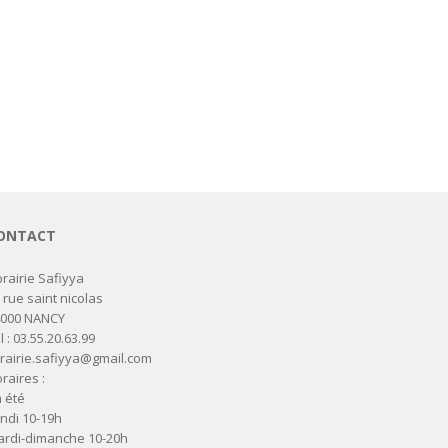
ONTACT
brairie Safiyya
 rue saint nicolas
4000 NANCY
l : 03.55.20.63.99
brairie.safiyya@gmail.com
raires :
 été
ndi 10-19h
rdi-dimanche 10-20h