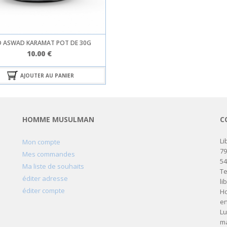
 ASWAD KARAMAT POT DE 30G
10.00
€
AJOUTER AU PANIER
HOMME MUSULMAN
C
Li
Mon compte
79
Mes commandes
5
Ma liste de souhaits
Te
éditer adresse
li
éditer compte
Ho
en
Lu
ma