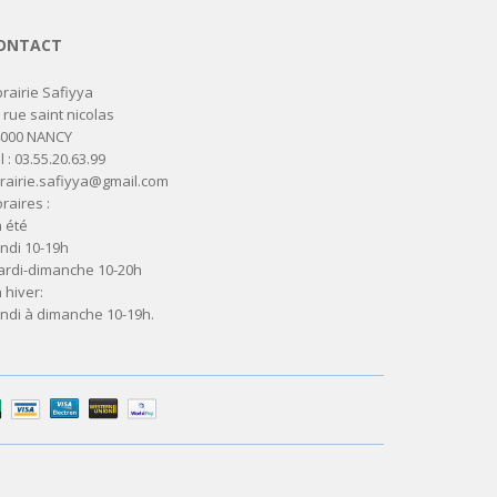
ONTACT
brairie Safiyya
 rue saint nicolas
4000 NANCY
l : 03.55.20.63.99
brairie.safiyya@gmail.com
raires :
 été
ndi 10-19h
rdi-dimanche 10-20h
 hiver:
ndi à dimanche 10-19h.