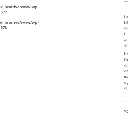
/librairive/www/wp-
e
577
Lo
/librairive/www/wp-
In
e
578
di
Du
au
ar
li
hi
di
Ae
ma
eg
qu
Y