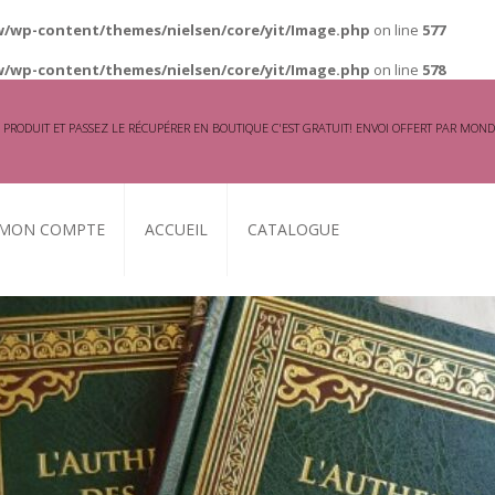
w/wp-content/themes/nielsen/core/yit/Image.php
on line
577
w/wp-content/themes/nielsen/core/yit/Image.php
on line
578
 PRODUIT ET PASSEZ LE RÉCUPÉRER EN BOUTIQUE C'EST GRATUIT! ENVOI OFFERT PAR MOND
MON COMPTE
ACCUEIL
CATALOGUE
ANCE / MINHADJ
AU
N / EXÉGÈSE (TAFSIR)
SPRUDENCE
RFUMS D’INTÉRIEUR
UR TOUTE LA FAMILLE
RIÈRE
MMES
 À L’ISLAM