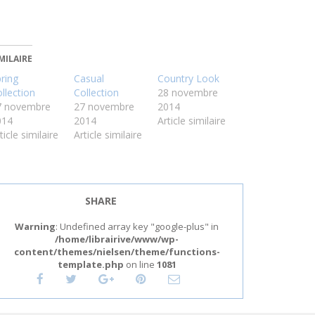
MILAIRE
ring
Casual
Country Look
llection
Collection
28 novembre
7 novembre
27 novembre
2014
014
2014
Article similaire
ticle similaire
Article similaire
SHARE
Warning
: Undefined array key "google-plus" in
/home/librairive/www/wp-
content/themes/nielsen/theme/functions-
template.php
on line
1081