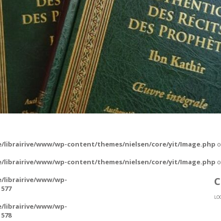
 RÉCITS
SUNNA
 L’ARABE
/librairive/www/wp-content/themes/nielsen/core/yit/Image.php
o
/librairive/www/wp-content/themes/nielsen/core/yit/Image.php
o
C
/librairive/www/wp-
e
577
LO
/librairive/www/wp-
e
578