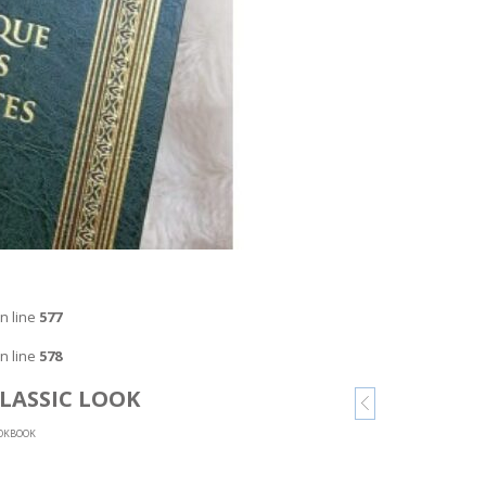
n line
577
n line
578
LASSIC LOOK
OKBOOK