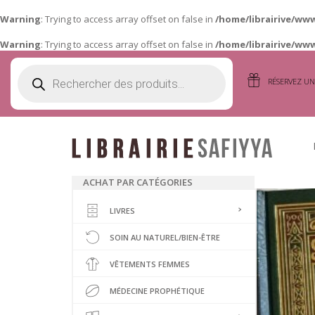
Warning
: Trying to access array offset on false in
/home/librairive/ww
Warning
: Trying to access array offset on false in
/home/librairive/ww
RECHERCHE DE PRODUITS
RÉSERVEZ UN
ACHAT PAR CATÉGORIES
LIVRES
CD / DVD
CROY
IDÉE CADE
CORA
SOIN AU NATUREL/BIEN-ÊTRE
HORLOGES
JURI
ENCENS/PA
VÊTEMENTS FEMMES
LIVRES PO
TAPIS DE P
LIVRES FE
MÉDECINE PROPHÉTIQUE
INITIATION