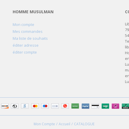
HOMME MUSULMAN
C
Li
Mon compte
79
Mes commandes
5
Ma liste de souhaits
Te
éditer adresse
li
éditer compte
Ho
en
Lu
ma
en
Lu
Mon Compte
Accueil
CATALOGUE