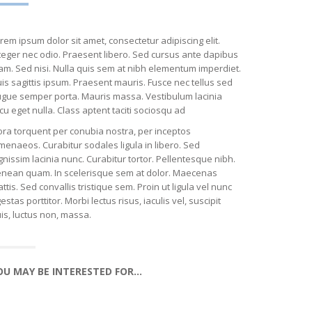
rem ipsum dolor sit amet, consectetur adipiscing elit.
teger nec odio. Praesent libero. Sed cursus ante dapibus
am. Sed nisi. Nulla quis sem at nibh elementum imperdiet.
is sagittis ipsum. Praesent mauris. Fusce nec tellus sed
gue semper porta. Mauris massa. Vestibulum lacinia
cu eget nulla. Class aptent taciti sociosqu ad
tora torquent per conubia nostra, per inceptos
menaeos. Curabitur sodales ligula in libero. Sed
gnissim lacinia nunc. Curabitur tortor. Pellentesque nibh.
nean quam. In scelerisque sem at dolor. Maecenas
ttis. Sed convallis tristique sem. Proin ut ligula vel nunc
estas porttitor. Morbi lectus risus, iaculis vel, suscipit
is, luctus non, massa.
OU MAY BE INTERESTED FOR…