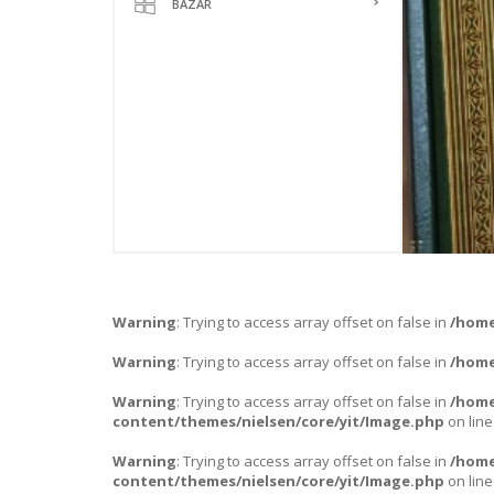
BAZAR
HISTOIRE /
HADITH / 
APPRENDRE
Warning
: Trying to access array offset on false in
/home
Warning
: Trying to access array offset on false in
/home
Warning
: Trying to access array offset on false in
/home
content/themes/nielsen/core/yit/Image.php
on lin
Warning
: Trying to access array offset on false in
/home
content/themes/nielsen/core/yit/Image.php
on lin