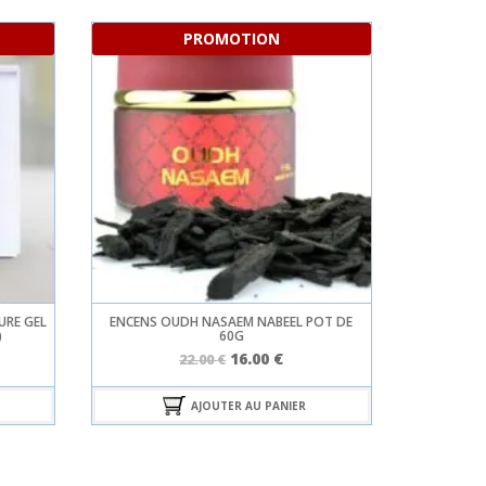
PROMOTION
URE GEL
ENCENS OUDH NASAEM NABEEL POT DE
BAKHOUR E
)
60G
Le
Le
16.00
€
22.00
€
prix
prix
uel
initial
actuel
AJOUTER AU PANIER
:
était :
est :
0 €.
22.00 €.
16.00 €.