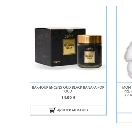
L POT DE
BAKHOUR ENCENS OUD BLACK BANAFA FOR
MON 
OUD
PRÉ
(VE
e
14.00
€
rix
ctuel
ER
AJOUTER AU PANIER
t :
.00 €.