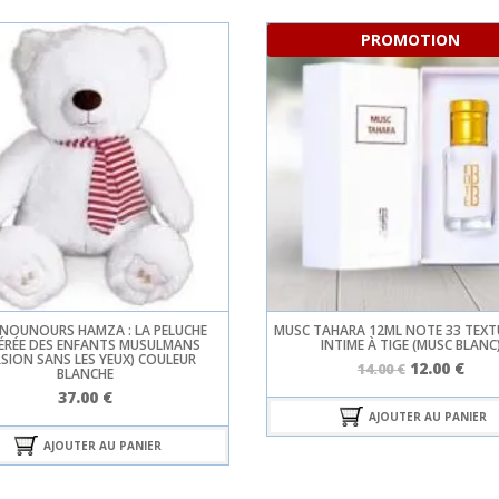
PROMOTION
NOUNOURS HAMZA : LA PELUCHE
MUSC TAHARA 12ML NOTE 33 TEXT
FÉRÉE DES ENFANTS MUSULMANS
INTIME À TIGE (MUSC BLANC
RSION SANS LES YEUX) COULEUR
Le
Le
12.00
€
14.00
€
BLANCHE
prix
prix
37.00
€
initial
act
AJOUTER AU PANIER
était :
est 
AJOUTER AU PANIER
14.00 €.
12.0