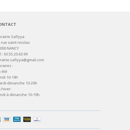
ONTACT
brairie Safiyya
 rue saint nicolas
4000 NANCY
l : 03.55.20.63.99
brairie.safiyya@gmail.com
raires :
 été
ndi 10-19h
rdi-dimanche 10-20h
 hiver:
ndi à dimanche 10-19h.