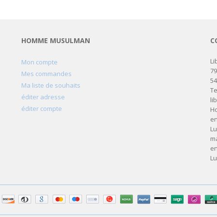
HOMME MUSULMAN
C
Li
Mon compte
79
Mes commandes
5
Ma liste de souhaits
Te
éditer adresse
li
éditer compte
Ho
en
Lu
ma
en
Lu