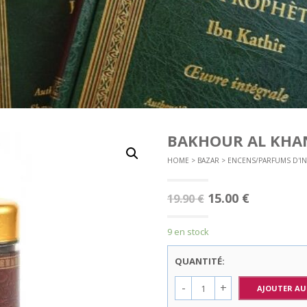
BAKHOUR AL KHAN
HOME
>
BAZAR
>
ENCENS/PARFUMS D'IN
Le
Le
15.00
€
19.90
€
prix
prix
9 en stock
initial
actuel
était :
est :
QUANTITÉ:
19.90 €.
15.00 €.
AJOUTER AU