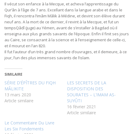
Il vécut son enfance à la Mecque, et acheva l’apprentissage du
Qur’ân à l’âge de 7 ans. Excellant dans la langue arabe et dans le
Fiqh, il rencontra l’imâm Mâlik à Médine, et devint son élève durant
neuf ans. A la mort de ce dernier, il revint à la Mecque, et fut un
tempsQâdî (juge) au Yémen, avant de s’installer à Bagdad où il
enseigna aux plus grands savants de l’époque. Enfin il finit ses jours
au Caire, se consacrant à la science et à l’enseignement de celle-ci,
et il mourut en l’an 820.
Il fut l’auteur d’un très grand nombre d’ouvrages, et il demeure, à ce
jour, l’un des plus immenses savants de l’islam.
SIMILAIRE
SÉRIE D’ÉPÎTRES DU FIQH
LES SECRETS DE LA
MÂLIKITE
DISPOSITION DES
13 mars 2020
SOURATES – L’IMAM AS-
Article similaire
SUYÛTI
16 février 2021
Article similaire
Le Commentaire Du Livre
Les Six Fondements