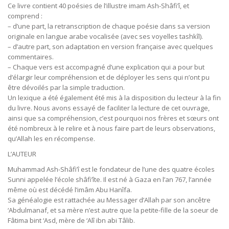
Ce livre contient 40 poésies de l’illustre imam Ash-Shâfi’î, et
comprend :
– d’une part, la retranscription de chaque poésie dans sa version
originale en langue arabe vocalisée (avec ses voyelles tashkîl).
– d’autre part, son adaptation en version française avec quelques
commentaires.
– Chaque vers est accompagné d’une explication qui a pour but
d’élargir leur compréhension et de déployer les sens qui n’ont pu
être dévoilés par la simple traduction.
Un lexique a été également été mis à la disposition du lecteur à la fin
du livre. Nous avons essayé de faciliter la lecture de cet ouvrage,
ainsi que sa compréhension, c’est pourquoi nos frères et sœurs ont
été nombreux à le relire et à nous faire part de leurs observations,
qu’Allah les en récompense.
L’AUTEUR
Muhammad Ash-Shâfi’î est le fondateur de l’une des quatre écoles
Sunni appelée l’école shâfi’îte. Il est né à Gaza en l’an 767, l’année
même où est décédé l’imâm Abu Hanîfa.
Sa généalogie est rattachée au Messager d’Allah par son ancêtre
‘Abdulmanaf, et sa mère n’est autre que la petite-fille de la soeur de
Fâtima bint ‘Asd, mère de ‘Alî ibn abi Tâlib.