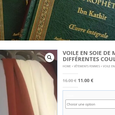
VOILE EN SOIE DE
DIFFÉRENTES COU
HOME
>
VÊTEMENTS FEMMES
> VOILE EN
11.00
€
16.00
€
Hijab