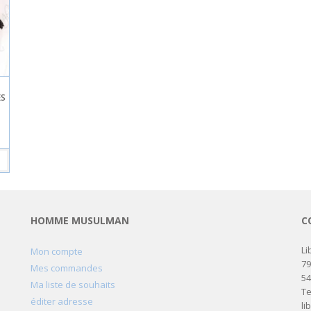
ES
HOMME MUSULMAN
C
Li
Mon compte
79
Mes commandes
5
Ma liste de souhaits
Te
éditer adresse
li