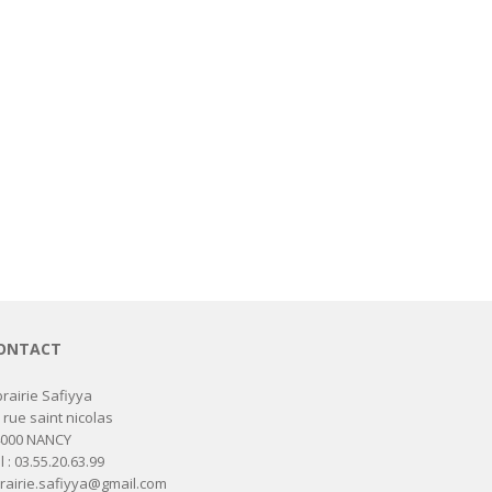
ONTACT
brairie Safiyya
 rue saint nicolas
4000 NANCY
l : 03.55.20.63.99
brairie.safiyya@gmail.com