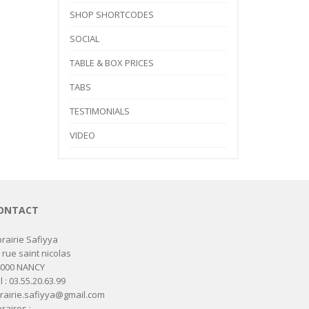
SHOP SHORTCODES
SOCIAL
TABLE & BOX PRICES
TABS
TESTIMONIALS
VIDEO
ONTACT
brairie Safiyya
 rue saint nicolas
4000 NANCY
l : 03.55.20.63.99
brairie.safiyya@gmail.com
raires :