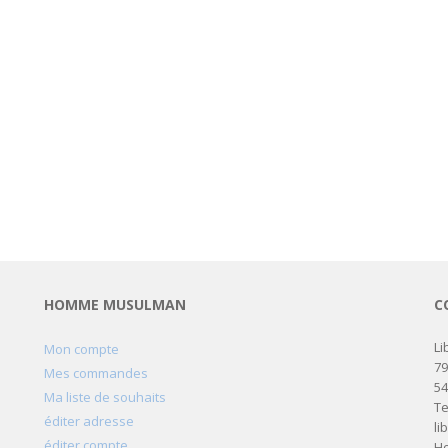
HOMME MUSULMAN
C
Li
Mon compte
79
Mes commandes
5
Ma liste de souhaits
Te
éditer adresse
li
éditer compte
Ho